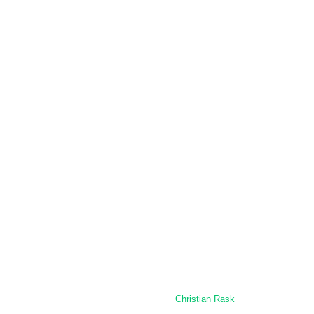
Kontakt os
© Øst Dansk Belgisk Hesteavl – Alle rettigheder reserveret
Designet og udviklet af
Christian Rask