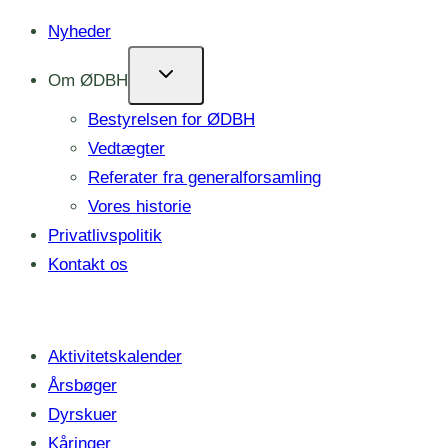
Fortsæt
Nyheder
til
Om ØDBH
indhold
Bestyrelsen for ØDBH
Vedtægter
Referater fra generalforsamling
Vores historie
Privatlivspolitik
Kontakt os
Aktivitetskalender
Årsbøger
Dyrskuer
Kåringer