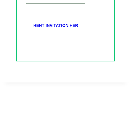
HENT INVITATION HER
ØST DANSK BELGISK HESTEAVL