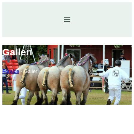
Fortsæt
til
indhold
Galleri
Forside
-
Galleri