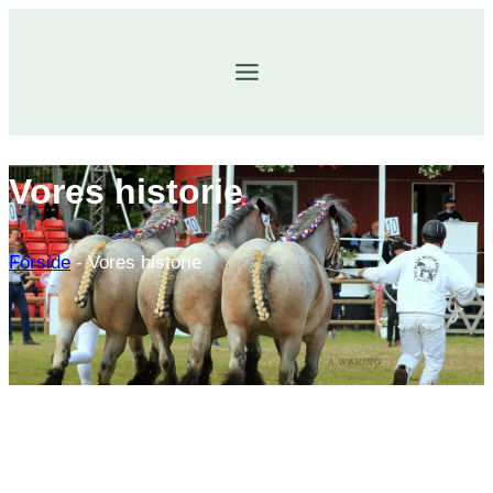
Fortsæt
til
indhold
Vores historie
Forside
-
Vores historie