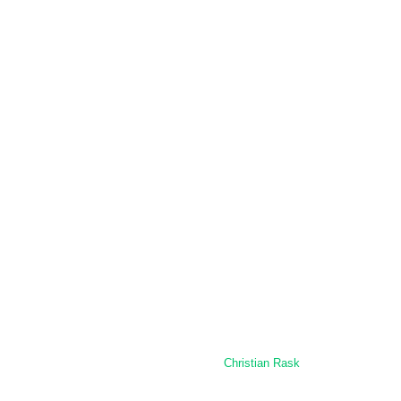
Kontakt os
© Øst Dansk Belgisk Hesteavl – Alle rettigheder reserveret
Designet og udviklet af
Christian Rask