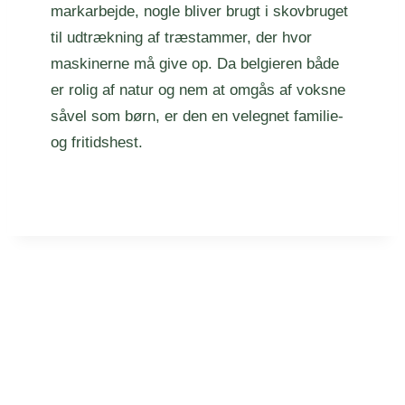
markarbejde, nogle bliver brugt i skovbruget
til udtrækning af træstammer, der hvor
maskinerne må give op. Da belgieren både
er rolig af natur og nem at omgås af voksne
såvel som børn, er den en velegnet familie-
og fritidshest.
ØST DANSK BELGISK HESTEAVL
Øst Dansk Belgisk Hesteavl (ØDBH) er en af de to